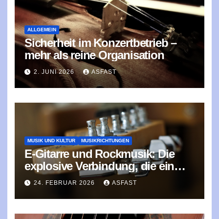
ALLGEMEIN
Sicherheit im Konzertbetrieb –
mehr als reine Organisation
2. JUNI 2026
ASFAST
MUSIK UND KULTUR
MUSIKRICHTUNGEN
E‑Gitarre und Rockmusik: Die
explosive Verbindung, die ein
Genre prägte
24. FEBRUAR 2026
ASFAST