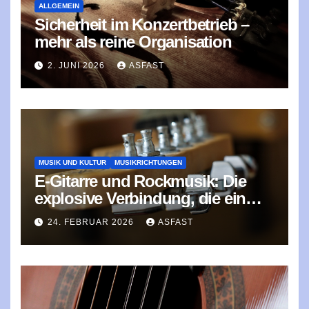
ALLGEMEIN
Sicherheit im Konzertbetrieb –
mehr als reine Organisation
2. JUNI 2026
ASFAST
MUSIK UND KULTUR
MUSIKRICHTUNGEN
E‑Gitarre und Rockmusik: Die
explosive Verbindung, die ein
Genre prägte
24. FEBRUAR 2026
ASFAST