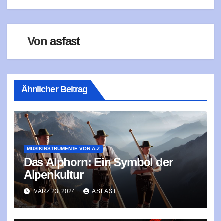
Von
asfast
Ähnlicher Beitrag
MUSIKINSTRUMENTE VON A-Z
Das Alphorn: Ein Symbol der
Alpenkultur
MÄRZ 23, 2024
ASFAST