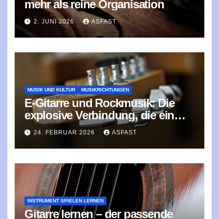
mehr als reine Organisation
2. JUNI 2026
ASFAST
MUSIK UND KULTUR
MUSIKRICHTUNGEN
E‑Gitarre und Rockmusik: Die
explosive Verbindung, die ein
Genre prägte
24. FEBRUAR 2026
ASFAST
INSTRUMENT SPIELEN LERNEN
Gitarre lernen – der passende