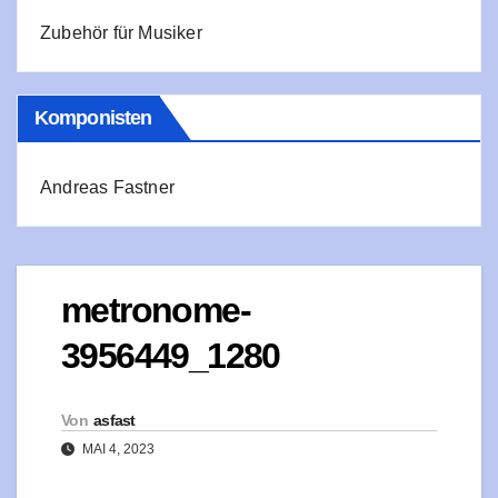
Zubehör für Musiker
Komponisten
Andreas Fastner
metronome-
3956449_1280
Von
asfast
MAI 4, 2023