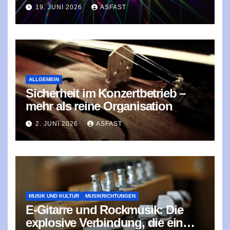
Wahl für lange Musik-Events ist
19. JUNI 2026
ASFAST
ALLGEMEIN
Sicherheit im Konzertbetrieb –
mehr als reine Organisation
2. JUNI 2026
ASFAST
MUSIK UND KULTUR
MUSIKRICHTUNGEN
E‑Gitarre und Rockmusik: Die
explosive Verbindung, die ein