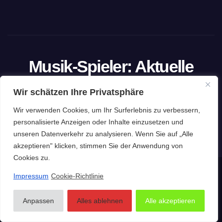
Musik-Spieler: Aktuelle
Trends und exklusive
Wir schätzen Ihre Privatsphäre
Einblicke
Wir verwenden Cookies, um Ihr Surferlebnis zu verbessern,
personalisierte Anzeigen oder Inhalte einzusetzen und
Die Website für Musikliebhaber
unseren Datenverkehr zu analysieren. Wenn Sie auf „Alle
akzeptieren" klicken, stimmen Sie der Anwendung von
Cookies zu.
Impressum
Cookie-Richtlinie
Stolz präsentiert von WordPress
|
Theme: Newsup von
Themeansar
Impressum
Datenschutzerklärung
Anpassen
Alles ablehnen
Alle akzeptieren