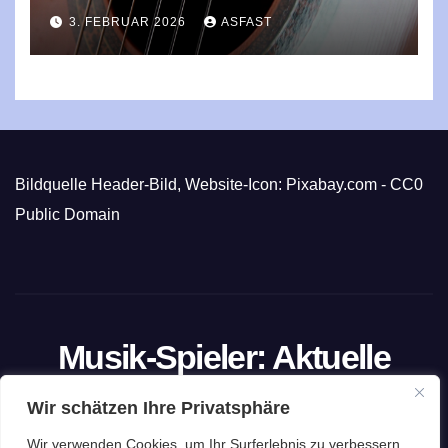
3. FEBRUAR 2026
ASFAST
Bildquelle Header-Bild, Website-Icon: Pixabay.com - CC0
Public Domain
Musik-Spieler: Aktuelle
Trends und exklusive
Wir schätzen Ihre Privatsphäre
Einblicke
Wir verwenden Cookies, um Ihr Surferlebnis zu verbessern,