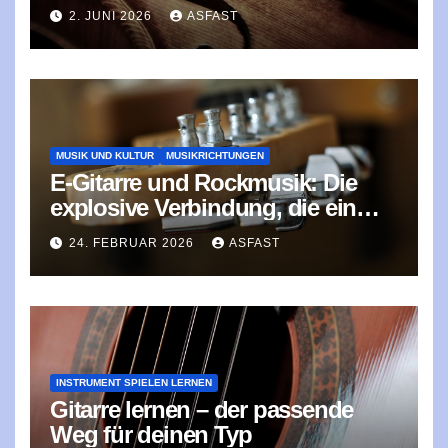
2. JUNI 2026
ASFAST
MUSIK UND KULTUR
MUSIKRICHTUNGEN
E‑Gitarre und Rockmusik: Die
explosive Verbindung, die ein
Genre prägte
24. FEBRUAR 2026
ASFAST
INSTRUMENT SPIELEN LERNEN
Gitarre lernen – der passende
Weg für deinen Typ