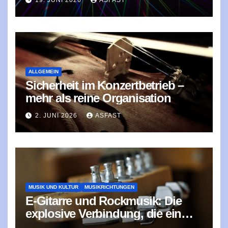
19. JUNI 2026
ASFAST
ALLGEMEIN
Sicherheit im Konzertbetrieb –
mehr als reine Organisation
2. JUNI 2026
ASFAST
MUSIK UND KULTUR
MUSIKRICHTUNGEN
E‑Gitarre und Rockmusik: Die
explosive Verbindung, die ein
Genre prägte