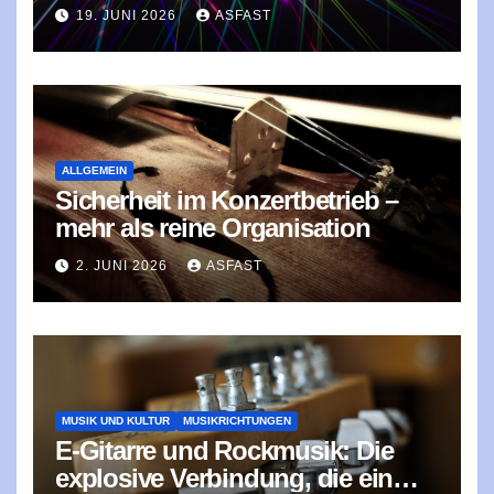
Wahl für lange Musik-Events ist
19. JUNI 2026
ASFAST
ALLGEMEIN
Sicherheit im Konzertbetrieb –
mehr als reine Organisation
2. JUNI 2026
ASFAST
MUSIK UND KULTUR
MUSIKRICHTUNGEN
E‑Gitarre und Rockmusik: Die
explosive Verbindung, die ein