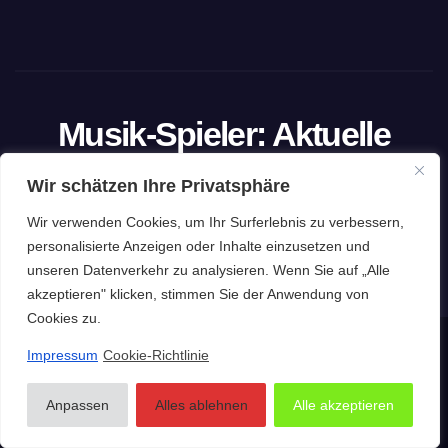
Musik-Spieler: Aktuelle
Trends und exklusive
Wir schätzen Ihre Privatsphäre
Einblicke
Wir verwenden Cookies, um Ihr Surferlebnis zu verbessern,
personalisierte Anzeigen oder Inhalte einzusetzen und
Die Website für Musikliebhaber
unseren Datenverkehr zu analysieren. Wenn Sie auf „Alle
akzeptieren" klicken, stimmen Sie der Anwendung von
Cookies zu.
Impressum
Cookie-Richtlinie
Stolz präsentiert von WordPress
|
Theme: Newsup von
Themeansar
Impressum
Datenschutzerklärung
Anpassen
Alles ablehnen
Alle akzeptieren